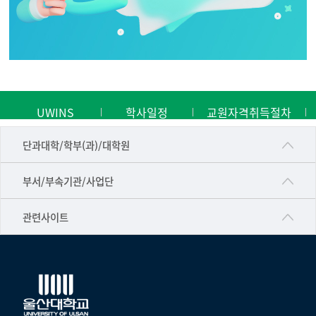
UWINS
학사일정
교원자격취득절차
■인문대학
단과대학/학부(과)/대학원
▷국어국문학부
공동기기센터
부서/부속기관/사업단
▷영어영문학과
공학교육혁신센터
건강가정지원센터
관련사이트
▷일본어·일본학과
과학영재교육원
교수협의회
▷중국어·중국학과
교무처교직팀
구내(경남)은행
▷프랑스어·프랑스학과
국어문화원
노동조합
▷스페인·중남미학과
국제교류처