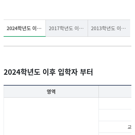
교원자격 취득 요건
교직과정/신청/선발/취소
2024학년도 이후 입학자부터
2017학년도 이후 입학자부터
2013학년도 이후 입학자부터
실습 및 봉사
교직과목 안내
공지사항
교과교육과목 안내
2024학년도 이후 입학자 부터
교육부 고시 기본 이수 과
목 안내
영역
교