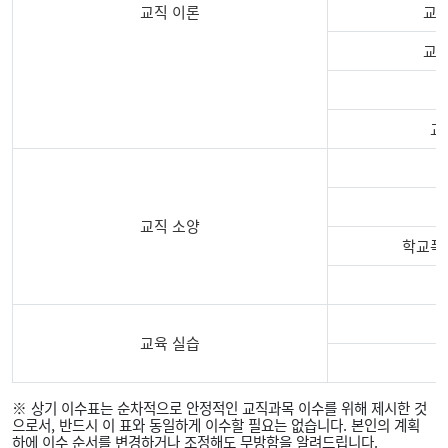
교직 이론
교
교
교
교직 소양
학교폭
교육 실습
2024
※ 상기 이수표는 순차적으로 안정적인 교직과목 이수를 위해 제시한 것
학
으로서, 반드시 이 표와 동일하게 이수할 필요는 없습니다. 본인의 계획
년
하에 이수 순서를 변경하거나 조정해도 무방함을 알려드립니다.