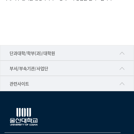
도
입
학
자
부
터
교
직
과
■인문대학
단과대학/학부(과)/대학원
목
▷국어국문학부
공동기기센터
부서/부속기관/사업단
▷영어영문학과
공학교육혁신센터
건강가정지원센터
관련사이트
▷일본어·일본학과
과학영재교육원
교수협의회
▷중국어·중국학과
교무처교직팀
구내(경남)은행
▷프랑스어·프랑스학과
국어문화원
노동조합
▷스페인·중남미학과
국제교류처
생명윤리위원회
▷역사·문화학과