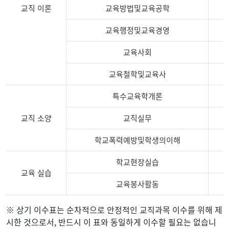
교직 이론
교육방법및교육공학
교육행정및교육경영
교육사회
교육철학및교육사
특수교육학개론
교직 소양
교직실무
학교폭력예방및학생의이해
학교현장실습
교육 실습
교육봉사활동
2017
※ 상기 이수표는 순차적으로 안정적인 교직과목 이수를 위해 제
학
시한 것으로서, 반드시 이 표와 동일하게 이수할 필요는 없습니