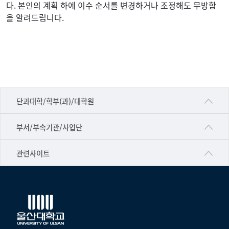
년
다. 본인의 계획 하에 이수 순서를 변경하거나 조정해도 무방함
도
을 알려드립니다.
입
학
자
부
터
교
■인문대학
직
단과대학/학부(과)/대학원
과
▷국어국문학부
목
공동기기센터
부서/부속기관/사업단
▷영어영문학과
공학교육혁신센터
건강가정지원센터
관련사이트
▷일본어·일본학과
과학영재교육원
교수협의회
▷중국어·중국학과
교무처교직팀
구내(경남)은행
▷프랑스어·프랑스학과
국어문화원
노동조합
▷스페인·중남미학과
국제교류처
생명윤리위원회