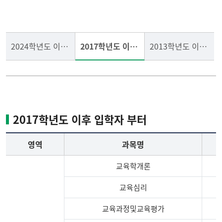
교원자격 취득 요건
교직과정/신청/선발/취소
2024학년도 이후 입학자부터
2017학년도 이후 입학자부터
2013학년도 이후 입학자부터
실습 및 봉사
교직과목 안내
공지사항
교과교육과목 안내
2017학년도 이후 입학자 부터
교육부 고시 기본 이수 과
목 안내
영역
과목명
교육학개론
교육심리
교육과정및교육평가