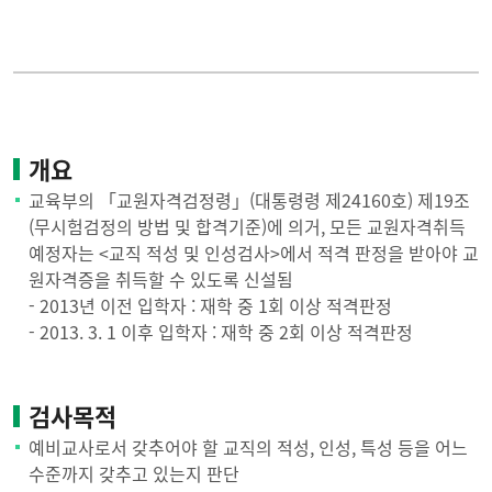
교원자격 취득 요건
응급처치 및 심폐소생술
실습
실습 및 봉사
성인지 교육
개요
공지사항
교육부의 「교원자격검정령」(대통령령 제24160호) 제19조
교원 자격무시험 검정
(무시험검정의 방법 및 합격기준)에 의거, 모든 교원자격취득
예정자는 <교직 적성 및 인성검사>에서 적격 판정을 받아야 교
원자격증을 취득할 수 있도록 신설됨
- 2013년 이전 입학자 : 재학 중 1회 이상 적격판정
- 2013. 3. 1 이후 입학자 : 재학 중 2회 이상 적격판정
검사목적
예비교사로서 갖추어야 할 교직의 적성, 인성, 특성 등을 어느
수준까지 갖추고 있는지 판단