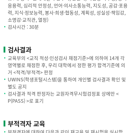
응용력, 심리적 안정성, 언어·의사소통능력, 지도성, 공감·포용
력, 지식·정보능력, 봉사·희생·협동성, 계획성, 성실성·책임감,
소명감·교직관, 열정)
검사시간 : 30분
검사결과
교육부의 <교직 적성·인성검사 채점기준>에 의하여 14개 각
영역별로 채점한 후, 우리 대학에서 정한 평가 합격기준에 의
거 <적격/부적격> 판정
UWINS(학생포털시스템)을 통하여 개인별 검사결과 확인 및
별도 공지
검사결과 적격 판정자는 교원자격무시험검정표 상에만 <
P(PASS) >로 표기
부적격자 교육
부적격자에 대하여 다음과 같이 재교육 및 재시험을 실시함