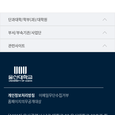
■인문대학
단과대학/학부(과)/대학원
▷국어국문학부
공동기기센터
부서/부속기관/사업단
▷영어영문학과
공학교육혁신센터
건강가정지원센터
관련사이트
▷일본어·일본학과
과학영재교육원
교수협의회
▷중국어·중국학과
교무처교직팀
구내(경남)은행
▷프랑스어·프랑스학과
국어문화원
노동조합
▷스페인·중남미학과
국제교류처
생명윤리위원회
▷역사·문화학과
기초과학연구소
온라인 기술거래 플랫폼
개인정보처리방침
이메일무단수집거부
▷철학·상담학과
물리BK 미래혁신응집물질물리인재교육연구단
홈페이지의무공개대상
울산대신문
■사회과학대학
메이커스페이스
울산대학교 총동문회
▷사회과학부