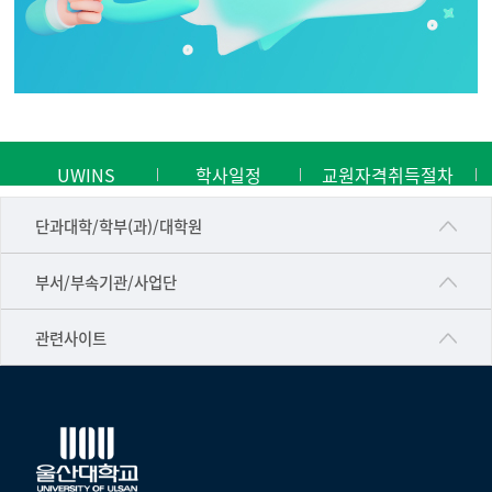
UWINS
학사일정
교원자격취득절차
■인문대학
단과대학/학부(과)/대학원
▷국어국문학부
공동기기센터
부서/부속기관/사업단
▷영어영문학과
공학교육혁신센터
건강가정지원센터
관련사이트
▷일본어·일본학과
과학영재교육원
교수협의회
▷중국어·중국학과
교무처교직팀
구내(경남)은행
▷프랑스어·프랑스학과
국어문화원
노동조합
▷스페인·중남미학과
국제교류처