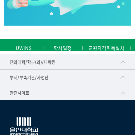
UWINS
학사일정
교원자격취득절차
■인문대학
단과대학/학부(과)/대학원
▷국어국문학부
공동기기센터
부서/부속기관/사업단
▷영어영문학과
공학교육혁신센터
건강가정지원센터
관련사이트
▷일본어·일본학과
과학영재교육원
교수협의회
▷중국어·중국학과
교무처교직팀
구내(경남)은행
▷프랑스어·프랑스학과
국어문화원
노동조합
▷스페인·중남미학과
국제교류처