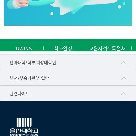
UWINS
학사일정
교원자격취득절차
■인문대학
단과대학/학부(과)/대학원
▷국어국문학부
공동기기센터
부서/부속기관/사업단
▷영어영문학과
공학교육혁신센터
건강가정지원센터
관련사이트
▷일본어·일본학과
과학영재교육원
교수협의회
▷중국어·중국학과
교무처교직팀
구내(경남)은행
▷프랑스어·프랑스학과
국어문화원
노동조합
▷스페인·중남미학과
국제교류처